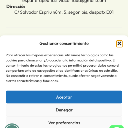
espaiterapeuticsilviacortada@gmail.com
Direcció:
C/ Salvador Espriu núm. 5, segon pis, despatx E01
Legal
Gestionar consentimiento
Avís lega
Para ofrecer las mejores experiencias, utilizamos tecnologías como las
Política de privadesa
cookies para almacenar y/o acceder a la información del dispositivo. El
consentimiento de estas tecnologías nos permitirá procesar datos como el
Política de cookies (UE)
comportamiento de navegación o las identificaciones únicas en este sitio.
No consentir o retirar el consentimiento, puede afectar negativamente a
Accessibilitat
ciertas características y funciones.
Política de devolucions i reemborsament
Aceptar
Denegar
Ver preferencias