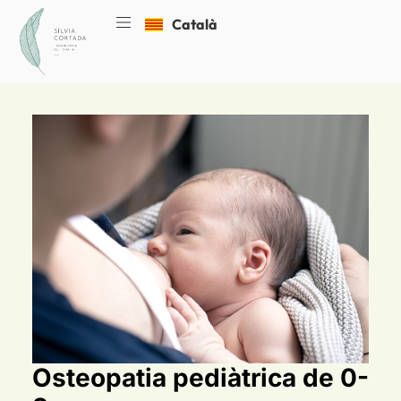
Inici
Català
Español
Osteopatia pediàtrica de 0-