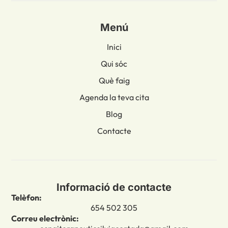
Menú
Inici
Qui sóc
Què faig
Agenda la teva cita
Blog
Contacte
Informació de contacte
Telèfon:
654 502 305
Correu electrònic: